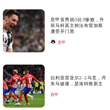
意甲首秀就0比3惨败，升
班马科莫主帅法布雷加斯
遭受开门黑
意甲
比利亚雷亚尔2-2马竞，丹
朱马破僵，瑟洛特救新主
西甲