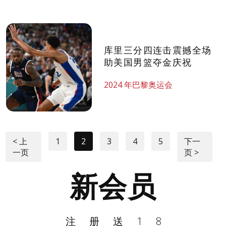
库里三分四连击震撼全场
助美国男篮夺金庆祝
2024 年巴黎奥运会
< 上
1
2
3
4
5
下一
一页
页 >
新会员
注册送18