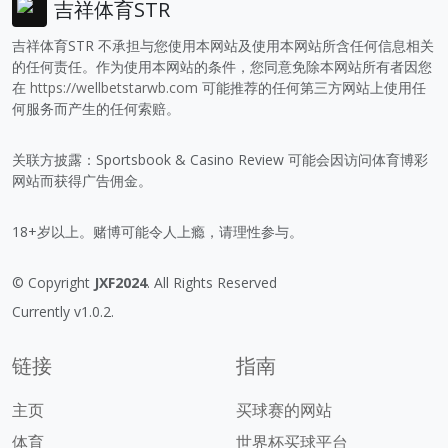
吉祥体育STR
吉祥体育STR 不承担与您使用本网站及使用本网站所含任何信息相关
的任何责任。作为使用本网站的条件，您同意免除本网站所有者因您
在
https://wellbetstarwb.com
可能推荐的任何第三方网站上使用任
何服务而产生的任何索赔。
关联方披露：Sportsbook & Casino Review 可能会因访问体育博彩
网站而获得广告佣金。
18+岁以上。赌博可能令人上瘾，请理性参与。
© Copyright
JXF2024
. All Rights Reserved
Currently v1.0.2.
链接
指南
主页
买球赛的网站
体育
世界杯买球平台