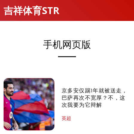
吉祥体育STR
手机网页版
京多安仅踢1年就被送走，
巴萨再次不宽厚？不，这
次我要为它辩解
英超