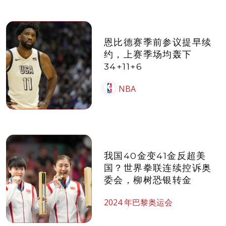
恩比德赛季前参议提早续
约，上赛季场均轰下
34+11+6
NBA
我国40金变41金反超美
国？世界拳联连续控诉奥
委会，柳树恐银转金
2024 年巴黎奥运会