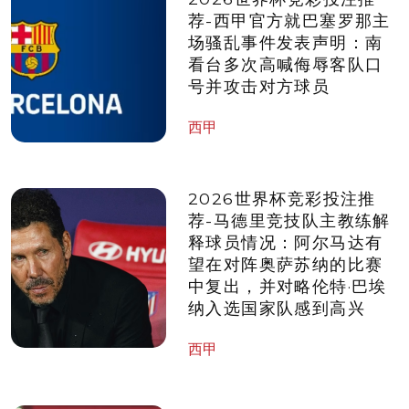
荐-西甲官方就巴塞罗那主
场骚乱事件发表声明：南
看台多次高喊侮辱客队口
号并攻击对方球员
西甲
2026世界杯竞彩投注推
荐-马德里竞技队主教练解
释球员情况：阿尔马达有
望在对阵奥萨苏纳的比赛
中复出，并对略伦特·巴埃
纳入选国家队感到高兴
西甲