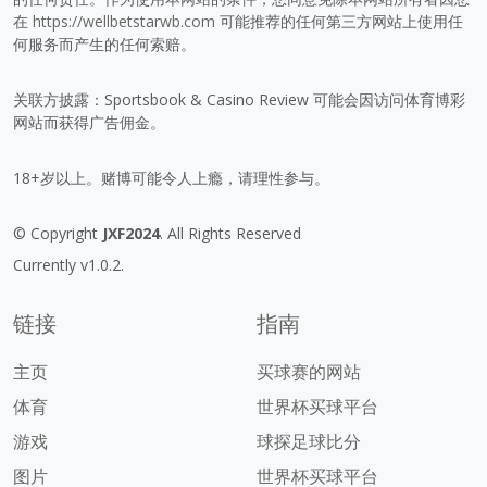
在
https://wellbetstarwb.com
可能推荐的任何第三方网站上使用任
何服务而产生的任何索赔。
关联方披露：Sportsbook & Casino Review 可能会因访问体育博彩
网站而获得广告佣金。
18+岁以上。赌博可能令人上瘾，请理性参与。
© Copyright
JXF2024
. All Rights Reserved
Currently v1.0.2.
链接
指南
主页
买球赛的网站
体育
世界杯买球平台
游戏
球探足球比分
图片
世界杯买球平台