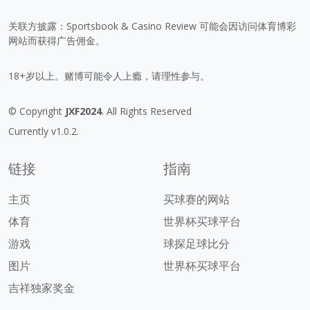
关联方披露：Sportsbook & Casino Review 可能会因访问体育博彩
网站而获得广告佣金。
18+岁以上。赌博可能令人上瘾，请理性参与。
© Copyright
JXF2024
. All Rights Reserved
Currently v1.0.2.
链接
指南
主页
买球赛的网站
体育
世界杯买球平台
游戏
球探足球比分
图片
世界杯买球平台
吉祥独家奖金