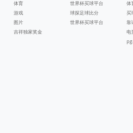
体育
世界杯买球平台
体
游戏
球探足球比分
买
图片
世界杯买球平台
靠
吉祥独家奖金
电
p