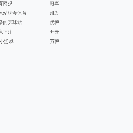
育网投
冠军
球站现金体育
凯发
谱的买球站
优博
竞下注
开云
g小游戏
万博