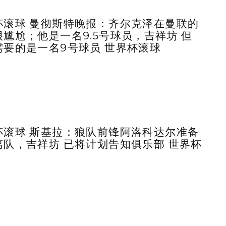
杯滚球 曼彻斯特晚报：齐尔克泽在曼联的
很尴尬；他是一名9.5号球员，吉祥坊 但
需要的是一名9号球员 世界杯滚球
杯滚球 斯基拉：狼队前锋阿洛科达尔准备
离队，吉祥坊 已将计划告知俱乐部 世界杯