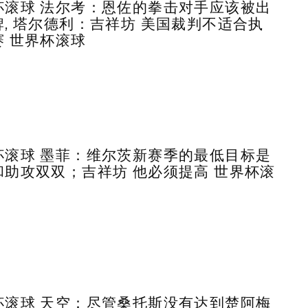
杯滚球 法尔考：恩佐的拳击对手应该被出
牌, 塔尔德利：吉祥坊 美国裁判不适合执
赛 世界杯滚球
杯滚球 墨菲：维尔茨新赛季的最低目标是
和助攻双双；吉祥坊 他必须提高 世界杯滚
杯滚球 天空：尽管桑托斯没有达到楚阿梅