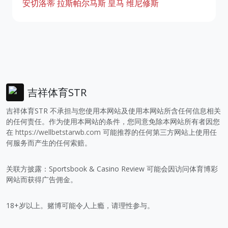
安切洛蒂
拉斯帕尔马斯
皇马
维尼修斯
吉祥体育STR
吉祥体育STR 不承担与您使用本网站及使用本网站所含任何信息相关
的任何责任。作为使用本网站的条件，您同意免除本网站所有者因您
在
https://wellbetstarwb.com
可能推荐的任何第三方网站上使用任
何服务而产生的任何索赔。
关联方披露：Sportsbook & Casino Review 可能会因访问体育博彩
网站而获得广告佣金。
18+岁以上。赌博可能令人上瘾，请理性参与。