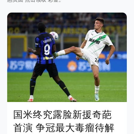
国米终究露脸新援奇葩
首演 争冠最大毒瘤待解