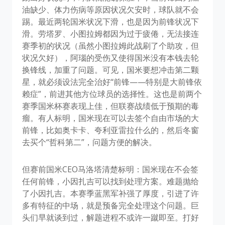
油缺少、体力伤病等原因状况欠安时，球队就不会
踢。最近两轮国米状况下滑，也是因为前锋状况下
滑。劳塔罗、小图拉姆都因为过于疲倦，无法接连
赛季初的状况（虽然小图拉姆此战刷了个助攻，但
状况欠好），阿瑙的受伤又使得国米没有本钱去轮
换锋线，加重了问题。可见，国米要想冲击第二颗
星，就必须设法完全治好“前锋——特别是大前锋依
赖症”，前进其他方位球员的选择性。这也是前两个
赛季国米杯赛表现上佳，但联赛战绩低于预期的毒
瘤。有人标明，国米现在可以去签个自由市场的大
前锋，比如奥卡卡、夸利亚雷拉什么的，然后冬窗
去买个“哲科第二”，问题方便的解决。
但赛前国米CEO马洛塔清楚标明：国米现在不会签
任何前锋，小因扎吉可以找到处理方案。难题抛给
了小因扎吉。本赛季蓝黑军补强了厚度，引进了许
多有特征的中场，就是预备完全处理这个问题。巨
头们早就谈到过，解题进程不或许一蹴即至。打好