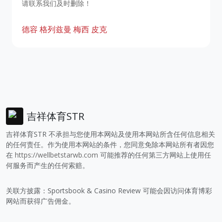
请联系我们及时删除！
德容
格列兹曼
梅西
皮克
吉祥体育STR
吉祥体育STR 不承担与您使用本网站及使用本网站所含任何信息相关
的任何责任。作为使用本网站的条件，您同意免除本网站所有者因您
在
https://wellbetstarwb.com
可能推荐的任何第三方网站上使用任
何服务而产生的任何索赔。
关联方披露：Sportsbook & Casino Review 可能会因访问体育博彩
网站而获得广告佣金。