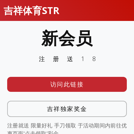
吉祥体育STR
新会员
注册送18
访问此链接
吉祥独家奖金
注册就送 限量好礼 手刀领取 于活动期间内前往优
惠页面”点击领取”彩金。