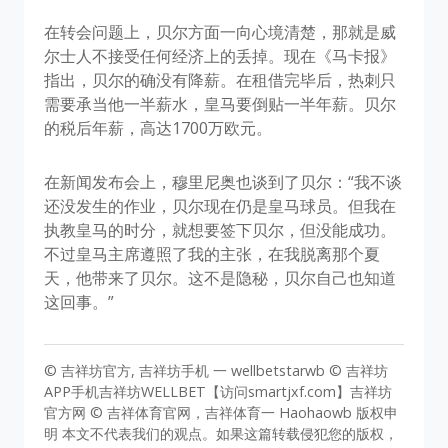
在转会问题上，贝尔方面一向心境清楚，那就是威
尔士人不接受任何经济上的丢掉。现在《马卡报》
指出，贝尔的确没有降薪。在租借完毕后，热刺只
需要承当他一半薪水，皇马要倒贴一半年薪。贝尔
的税后年薪，高达1700万欧元。
在新闻发布会上，穆里尼奥也谈到了贝尔：“我不谈
还没发生的作业，贝尔现在仍是皇马球员。但我在
执教皇马的时分，就想要签下贝尔，但没能成功。
不过皇马主席遵照了我的主张，在我脱离那个夏
天，他带来了贝尔。这不是隐秘，贝尔自己也知道
这回事。”
© 吉祥坊官方, 吉祥坊手机 一 wellbetstarwb © 吉祥坊
APP手机吉祥坊WELLBET【访问smartjxf.com】吉祥坊
官方网 © 吉祥体育官网，吉祥体育一 Haohaowb 版权申
明 本文不代表我们的观点。如果这篇转载侵犯您的版权，