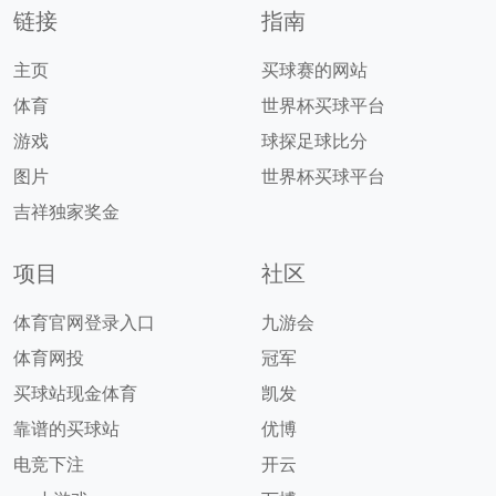
链接
指南
主页
买球赛的网站
体育
世界杯买球平台
游戏
球探足球比分
图片
世界杯买球平台
吉祥独家奖金
项目
社区
体育官网登录入口
九游会
体育网投
冠军
买球站现金体育
凯发
靠谱的买球站
优博
电竞下注
开云