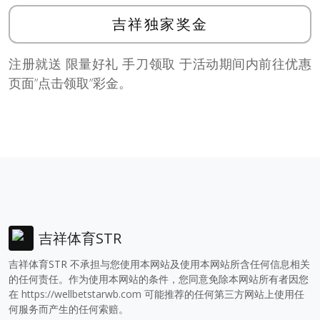
吉祥独家奖金
注册就送 限量好礼 手刀领取 于活动期间内前往优惠
页面”点击领取”彩金。
吉祥体育STR
吉祥体育STR 不承担与您使用本网站及使用本网站所含任何信息相关
的任何责任。作为使用本网站的条件，您同意免除本网站所有者因您
在
https://wellbetstarwb.com
可能推荐的任何第三方网站上使用任
何服务而产生的任何索赔。