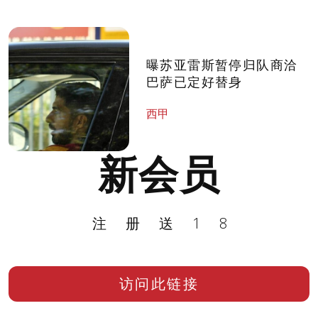
曝苏亚雷斯暂停归队商洽
巴萨已定好替身
西甲
新会员
注册送18
访问此链接