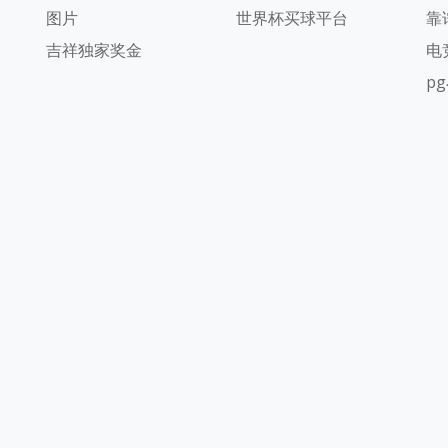
图片
世界杯买球平台
靠
吉祥独家奖金
电
p