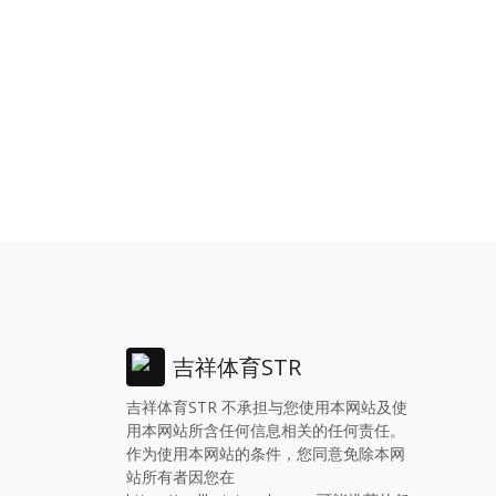
吉祥体育STR
吉祥体育STR 不承担与您使用本网站及使
用本网站所含任何信息相关的任何责任。
作为使用本网站的条件，您同意免除本网
站所有者因您在