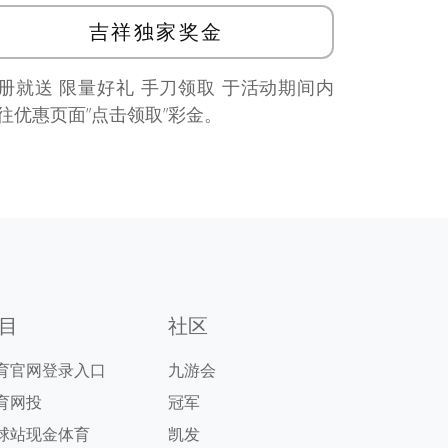
吉祥独家奖金
册就送 限量好礼 手刀领取 于活动期间内
往优惠页面”点击领取”彩金。
目
社区
育官网登录入口
九游会
育网投
冠军
球站现金体育
凯发