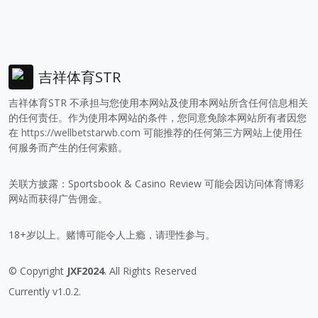
吉祥体育STR
吉祥体育STR 不承担与您使用本网站及使用本网站所含任何信息相关
的任何责任。作为使用本网站的条件，您同意免除本网站所有者因您
在
https://wellbetstarwb.com
可能推荐的任何第三方网站上使用任
何服务而产生的任何索赔。
关联方披露：Sportsbook & Casino Review 可能会因访问体育博彩
网站而获得广告佣金。
18+岁以上。赌博可能令人上瘾，请理性参与。
© Copyright
JXF2024
. All Rights Reserved
Currently v1.0.2.