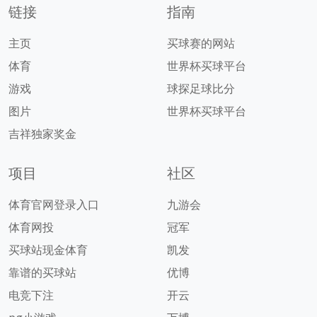
链接
指南
主页
买球赛的网站
体育
世界杯买球平台
游戏
球探足球比分
图片
世界杯买球平台
吉祥独家奖金
项目
社区
体育官网登录入口
九游会
体育网投
冠军
买球站现金体育
凯发
靠谱的买球站
优博
电竞下注
开云