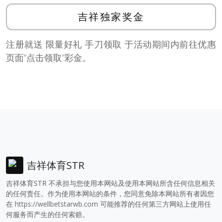
吉祥独家奖金
注册就送 限量好礼 手刀领取 于活动期间内前往优惠
页面”点击领取”彩金。
吉祥体育STR
吉祥体育STR 不承担与您使用本网站及使用本网站所含任何信息相关
的任何责任。作为使用本网站的条件，您同意免除本网站所有者因您
在
https://wellbetstarwb.com
可能推荐的任何第三方网站上使用任
何服务而产生的任何索赔。