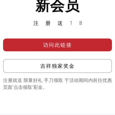
新会员
注册送18
访问此链接
吉祥独家奖金
注册就送 限量好礼 手刀领取 于活动期间内前往优惠
页面”点击领取”彩金。