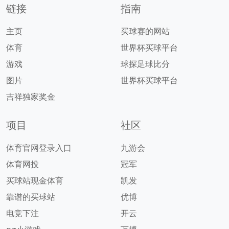
链接
指南
主页
买球赛的网站
体育
世界杯买球平台
游戏
球探足球比分
图片
世界杯买球平台
吉祥独家奖金
项目
社区
体育官网登录入口
九游会
体育网投
冠军
买球站现金体育
凯发
靠谱的买球站
优博
电竞下注
开云