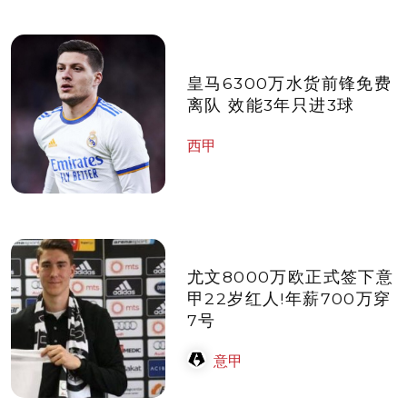
皇马6300万水货前锋免费
离队 效能3年只进3球
西甲
尤文8000万欧正式签下意
甲22岁红人!年薪700万穿
7号
意甲