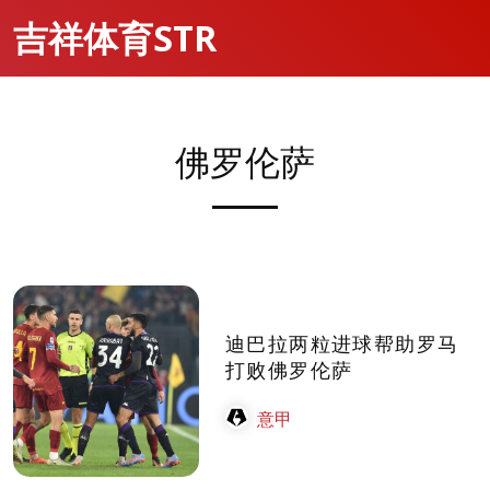
吉祥体育STR
佛罗伦萨
迪巴拉两粒进球帮助罗马
打败佛罗伦萨
意甲