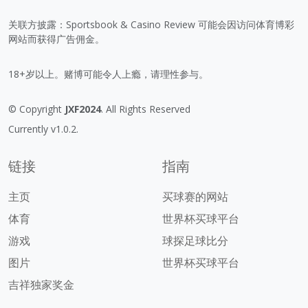
关联方披露：Sportsbook & Casino Review 可能会因访问体育博彩
网站而获得广告佣金。
18+岁以上。赌博可能令人上瘾，请理性参与。
© Copyright
JXF2024
. All Rights Reserved
Currently v1.0.2.
链接
指南
主页
买球赛的网站
体育
世界杯买球平台
游戏
球探足球比分
图片
世界杯买球平台
吉祥独家奖金