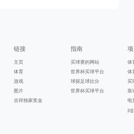
链接
指南
项
主页
买球赛的网站
体
体育
世界杯买球平台
体
游戏
球探足球比分
买
图片
世界杯买球平台
靠
吉祥独家奖金
电
p