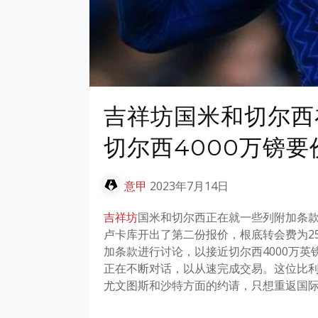
吉祥坊国米和切尔西
切尔西4000万镑要
意甲
2023年7月14日
吉祥坊
国米和切尔西正在就一些列附加条款
卢卡库开出了第二份报价，根底转会费为2
加条款进行讨论，以接近切尔西4000万
正在不断对话，以从速完成交易。这位比
尤文图斯和沙特方面的约请，只想重返国