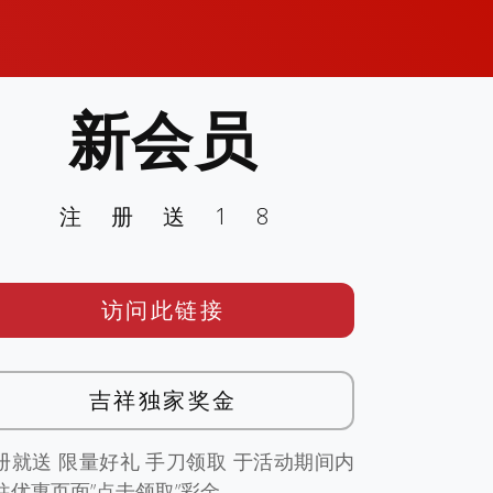
新会员
注册送18
访问此链接
吉祥独家奖金
册就送 限量好礼 手刀领取 于活动期间内
往优惠页面”点击领取”彩金。