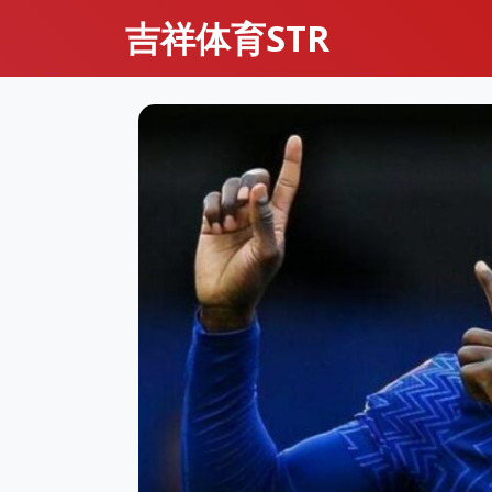
吉祥体育STR