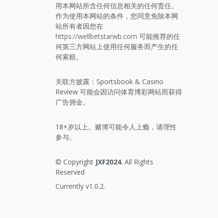
用本网站所含任何信息相关的任何责任。
作为使用本网站的条件，您同意免除本网
站所有者因您在
https://wellbetstarwb.com
可能推荐的任
何第三方网站上使用任何服务而产生的任
何索赔。
关联方披露：Sportsbook & Casino
Review 可能会因访问体育博彩网站而获得
广告佣金。
18+岁以上。赌博可能令人上瘾，请理性
参与。
© Copyright
JXF2024
. All Rights
Reserved
Currently v1.0.2.