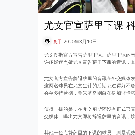
尤文官宣萨里下课 
意甲
2020年8月10日
尤文图斯官方宣告萨里下课。萨里下课的
许多球迷点赞尤文宣告萨里下课的音讯，
尤文官方宣告辞退萨里的音讯在外交媒体发
这两名球员在尤文生计的后期都过得好不容
会至多特蒙德，曼朱基奇则自在身加盟卡
值得一提的是，在尤文图斯还没有正式官
交媒体上曝出尤文即将辞退萨里的音讯，埃
其他一位点赞萨里的下课的球员，则是现效