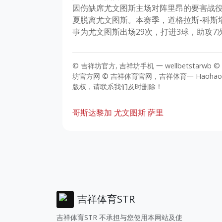
因伤缺席尤文图斯主场对阵里昂的要害战
夏脱离尤文图斯。本赛季，道格拉斯-科斯
事为尤文图斯出场29次，打进3球，助攻7
© 吉祥坊官方, 吉祥坊手机 一 wellbetstarwb
坊官方网 © 吉祥体育官网，吉祥体育一 Haoh
版权，请联系我们及时删除！
哥斯达黎加
尤文图斯
萨里
吉祥体育STR
吉祥体育STR 不承担与您使用本网站及使