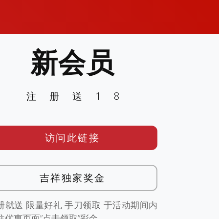
新会员
注册送18
访问此链接
吉祥独家奖金
册就送 限量好礼 手刀领取 于活动期间内
往优惠页面”点击领取”彩金。