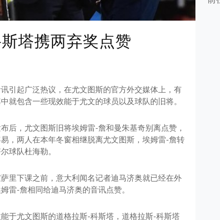
科斯塔携两弃奖点赞
音讯引起广泛热议，在尤文图斯的官方外交媒体上，有
其中就包含一些现效能于尤文的球员以及球队的旧将。
布后，尤文图斯旧将埃姆雷-詹和曼朱基奇别离点赞，
易，两人在本年冬窗相继脱离尤文图斯，埃姆雷-詹转
塔尔球队杜海勒。
宣萨里下课之前，意大利闻名记者迪马济奥就已经在外
姆雷-詹相同给迪马济奥的音讯点赞。
能于尤文图斯的道格拉斯-科斯塔，道格拉斯-科斯塔