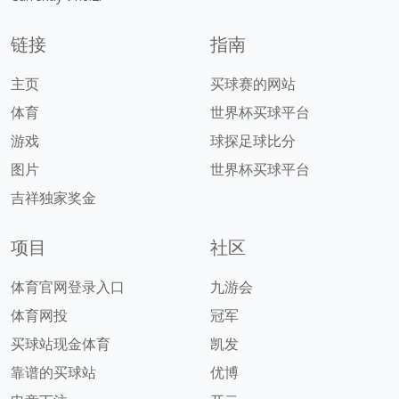
链接
指南
主页
买球赛的网站
体育
世界杯买球平台
游戏
球探足球比分
图片
世界杯买球平台
吉祥独家奖金
项目
社区
体育官网登录入口
九游会
体育网投
冠军
买球站现金体育
凯发
靠谱的买球站
优博