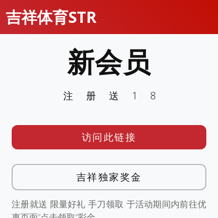
吉祥体育STR
新会员
注册送18
访问此链接
吉祥独家奖金
注册就送 限量好礼 手刀领取 于活动期间内前往优
惠页面”点击领取”彩金。