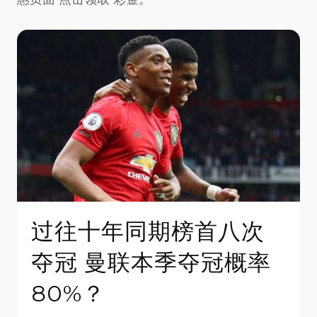
过往十年同期榜首八次
夺冠 曼联本季夺冠概率
80%？