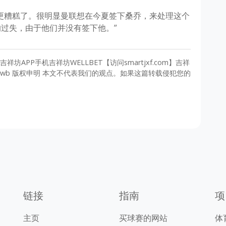
更糟糕了。很明显曼联想在今夏签下桑乔，来处理这个
过失，由于他们并没有签下他。”
 © 吉祥坊APP手机吉祥坊WELLBET【访问smartjxf.com】吉祥
aowb 版权申明 本文不代表我们的观点。如果这篇转载侵犯您的
链接
指南
项
主页
买球赛的网站
体