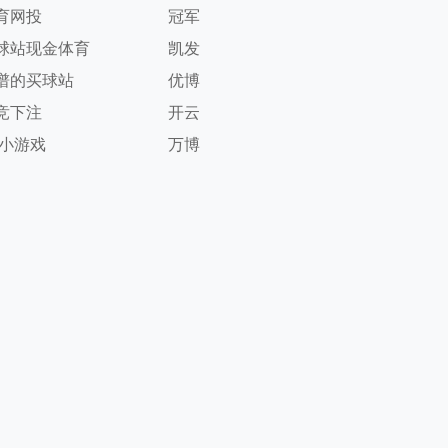
育网投
冠军
球站现金体育
凯发
谱的买球站
优博
竞下注
开云
g小游戏
万博