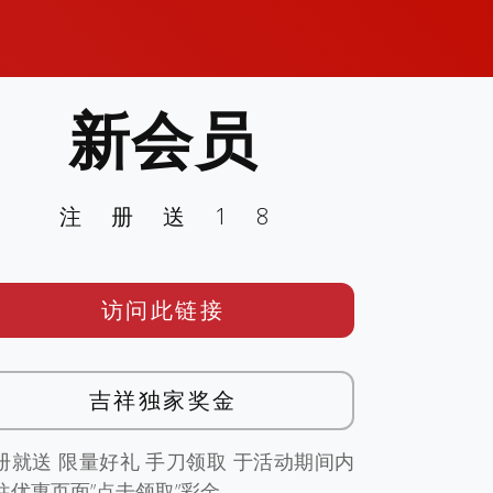
新会员
注册送18
访问此链接
吉祥独家奖金
册就送 限量好礼 手刀领取 于活动期间内
往优惠页面”点击领取”彩金。