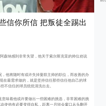
些信你所信 把叛徒全踢出
不敌阿森纳感到非常失望，他关于索尔斯克亚的帅位劝说
况，他将随时有或许失掉曼联主帅的职位，而改善的办
帅现在最需求做的，就是坚持信任那些信任他自己的球
那些不信任的球员统统清洗出去。
这意味着他或许要做出一些困难的挑选，非常困难的挑
况迫使他有必要变得自私，距离一月转会窗口从头翻开