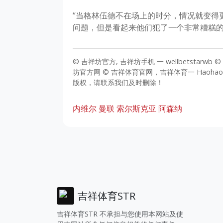
“当格林伍德不在场上的时分，情况就变得
问题，但是看起来他们犯了一个非常糟糕的
© 吉祥坊官方, 吉祥坊手机 一 wellbetstarwb
坊官方网 © 吉祥体育官网，吉祥体育一 Haoh
版权，请联系我们及时删除！
内维尔
曼联
索尔斯克亚
阿森纳
吉祥体育STR
吉祥体育STR 不承担与您使用本网站及使