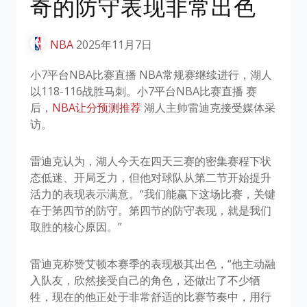
奇的防守表现非常出色
NBA
2025年11月7日
小7平台NBA比赛直播 NBA常规赛继续进行，湖人
以118-116战胜马刺。小7平台NBA比赛直播 赛
后，
NBA让分预测推荐
湖人主帅雷迪克接受媒体采
访。
雷迪克认为，湖人今天在四天三赛的密集赛程下状
态低迷、开局乏力，但他对球队从第二节开始提升
活力的表现表示满意。“我们能赢下这场比赛，关键
在于第四节的防守。第四节的防守表现，就是我们
取胜的核心原因。”
雷迪克称赞艾顿本赛季的表现极其出色，“他主动融
入队友，欣然接受自己的角色，还做出了不少牺
牲，现在的他正处于非常舒适的比赛节奏中，用行