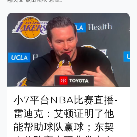
小7平台NBA比赛直播-
雷迪克：艾顿证明了他
能帮助球队赢球；东契