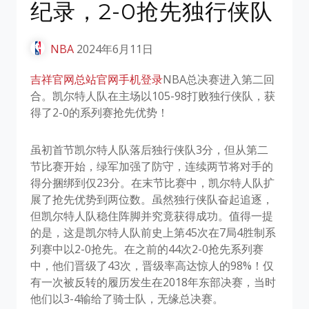
纪录，2-0抢先独行侠队
NBA
2024年6月11日
吉祥官网总站官网手机登录
NBA总决赛进入第二回
合。凯尔特人队在主场以105-98打败独行侠队，获
得了2-0的系列赛抢先优势！
虽初首节凯尔特人队落后独行侠队3分，但从第二
节比赛开始，绿军加强了防守，连续两节将对手的
得分捆绑到仅23分。在末节比赛中，凯尔特人队扩
展了抢先优势到两位数。虽然独行侠队奋起追逐，
但凯尔特人队稳住阵脚并究竟获得成功。值得一提
的是，这是凯尔特人队前史上第45次在7局4胜制系
列赛中以2-0抢先。在之前的44次2-0抢先系列赛
中，他们晋级了43次，晋级率高达惊人的98%！仅
有一次被反转的履历发生在2018年东部决赛，当时
他们以3-4输给了骑士队，无缘总决赛。