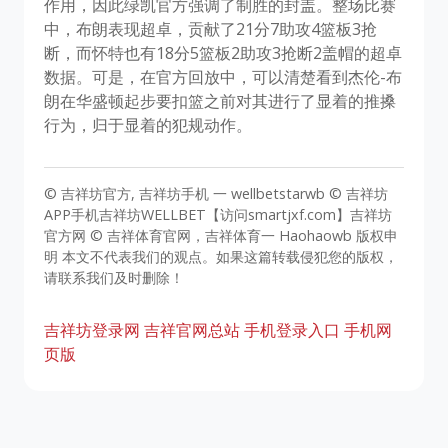
作用，因此绿凯官方强调了制胜的封盖。整场比赛
中，布朗表现超卓，贡献了21分7助攻4篮板3抢
断，而怀特也有18分5篮板2助攻3抢断2盖帽的超卓
数据。可是，在官方回放中，可以清楚看到杰伦-布
朗在华盛顿起步要扣篮之前对其进行了显着的推搡
行为，归于显着的犯规动作。
© 吉祥坊官方, 吉祥坊手机 一 wellbetstarwb © 吉祥坊
APP手机吉祥坊WELLBET【访问smartjxf.com】吉祥坊
官方网 © 吉祥体育官网，吉祥体育一 Haohaowb 版权申
明 本文不代表我们的观点。如果这篇转载侵犯您的版权，
请联系我们及时删除！
吉祥坊登录网
吉祥官网总站
手机登录入口
手机网
页版