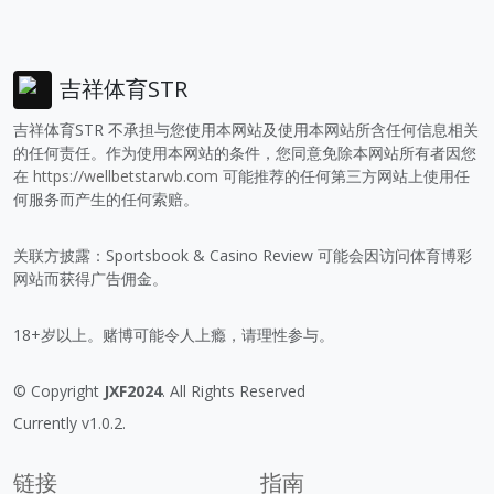
吉祥体育STR
吉祥体育STR 不承担与您使用本网站及使用本网站所含任何信息相关
的任何责任。作为使用本网站的条件，您同意免除本网站所有者因您
在
https://wellbetstarwb.com
可能推荐的任何第三方网站上使用任
何服务而产生的任何索赔。
关联方披露：Sportsbook & Casino Review 可能会因访问体育博彩
网站而获得广告佣金。
18+岁以上。赌博可能令人上瘾，请理性参与。
© Copyright
JXF2024
. All Rights Reserved
Currently v1.0.2.
链接
指南