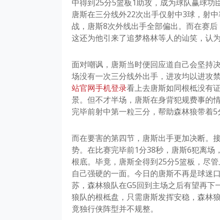
中得到25分5篮板1助攻，成为球队赢球
唐斯在三分线外22次出手仅射中3球，射中
战，唐斯8次外线出手全部偏出。而在赛后
这还为他引来了追梦格林等人的讪笑，认
面对嘲讽，唐斯当时便回应道自己会坚持决
场没有一次三分线外出手，进攻均以进攻禁
站官网手机登录
看上去唐斯如同根柢没有
景。但不才半场，唐斯在身背犯规费事的情
完毕前射中第一粒三分，帮助森林狼带着5
而在要害的第四节，唐斯出手更加决断。接
势。在比赛完毕前1分38秒，唐斯6犯离场
根底。毕竟，唐斯全得到25分5篮板，尽管
自己强硬的一面。今日的唐斯不再是球迷口
苏，森林狼队在G5回到主场之后有望再下
狼队的根柢盘，只需唐斯发挥安稳，森林
竟独行侠阵型并不规整。