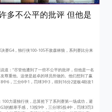
许多不公平的批评 但他是
部决赛G4，独行侠100-105不敌森林狼，系列赛比分来
说道：“尽管他遭到了一些不公平的批评，但他是一名
队友尊重他。这便是超卓的球员所做的。他们想到了赢
8中6，三分6中1，罚球3中3，得到16分2篮板4助攻1
5：100力退独行侠，总算抢下了系列赛第一场成功，避
3的酷寒手感，13投9中，三分球5投4中，罚球3罚3