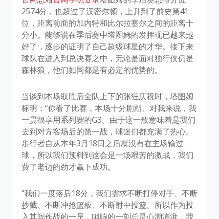
2574分，也超过了汉密尔顿，上升到了前史第41
位，距离前面的加内特和比尔拉塞尔之间的距离十
分小。能够说在季后赛中塔图姆的发挥现已越来越
好了，逐步的证明了自己超级球星的才华。接下来
球队在进入到总决赛之中，无论是面对独行侠仍是
森林狼，他们如同都是有必定的优势的。
当谈到本场取胜后全队上下的张狂庆祝时，塔图姆
标明：“你看了比赛，本场十分剧烈。对我来说，我
一贯很享用系列赛的G3。由于这一般意味着是我们
去到对方客场后的第一战，球迷们都充满了热心。
步行者自从本年3月18日之后就没有在主场输过
球，所以我们预料到这会是一场艰苦的激战，我们
费了老迈的劲才赢下成功。
“我们一度落后18分，我们需求不断打停对手、不断
抄截、不断冲抢篮板、不断射中投篮。所以作为投
入其间作战的一员，哨响的一刻总是心潮澎湃，我