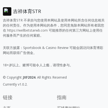
吉祥体育STR
吉祥体育STR 不承担与您使用本网站及使用本网站所含任何信息相关
的任何责任。作为使用本网站的条件，您同意免除本网站所有者因您
在
https://wellbetstarwb.com
可能推荐的任何第三方网站上使用任
何服务而产生的任何索赔。
关联方披露：Sportsbook & Casino Review 可能会因访问体育博彩
网站而获得广告佣金。
18+岁以上。赌博可能令人上瘾，请理性参与。
© Copyright
JXF2024
. All Rights Reserved
Currently v1.0.2.
链接
指南
主页
买球赛的网站