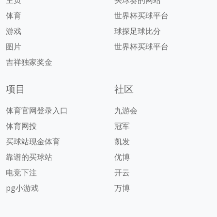
体育
世界杯买球平台
游戏
球探足球比分
图片
世界杯买球平台
吉祥独家奖金
项目
社区
体育官网登录入口
九游会
体育网投
冠军
买球站现金体育
凯发
靠谱的买球站
优博
电竞下注
开云
pg小游戏
万博