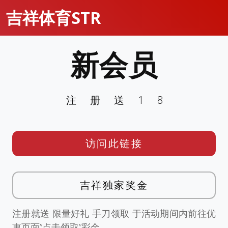
吉祥体育STR
新会员
注册送18
访问此链接
吉祥独家奖金
注册就送 限量好礼 手刀领取 于活动期间内前往优
惠页面”点击领取”彩金。