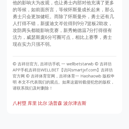
他的影响大为改观，也让勇士内部对他充满了更多
的等候，如前面所言，等候怀斯曼成长起来，那么
勇士只会更加健旺。而除了怀斯曼外，勇士还有几
人打得不错，新援迪文岑佐得到9分7篮板2助攻，
攻防两头都能影响竞赛，新秀鲍德温7分打得很有
活力，威瑟斯庞6分可圈可点，相比上赛季，勇士
现在实力只强不弱。
© 吉祥坊官方, 吉祥坊手机 一 wellbetstarwb © 吉祥坊
APP手机吉祥坊WELLBET【访问smartjxf.com】吉祥坊
官方网 © 吉祥体育官网，吉祥体育一 Haohaowb 版权申
明 本文不代表我们的观点。如果这篇转载侵犯您的版权，
请联系我们及时删除！
八村塁
库里
比尔
汤普森
波尔津吉斯