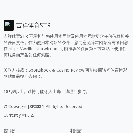
吉祥体育STR
吉祥体育STR 不承担与您使用本网站及使用本网站所含任何信息相关
的任何责任。作为使用本网站的条件，您同意免除本网站所有者因您
在
https://wellbetstarwb.com
可能推荐的任何第三方网站上使用任
何服务而产生的任何索赔。
关联方披露：Sportsbook & Casino Review 可能会因访问体育博彩
网站而获得广告佣金。
18+岁以上。赌博可能令人上瘾，请理性参与。
© Copyright
JXF2024
. All Rights Reserved
Currently v1.0.2.
链接
指南