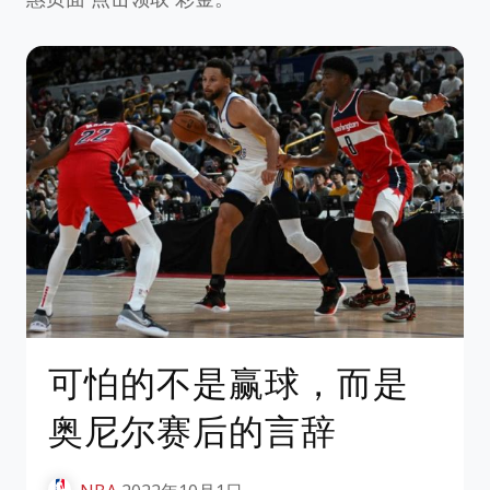
可怕的不是赢球，而是
奥尼尔赛后的言辞