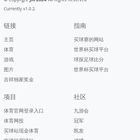
Currently v1.0.2.
链接
指南
主页
买球赛的网站
体育
世界杯买球平台
游戏
球探足球比分
图片
世界杯买球平台
吉祥独家奖金
项目
社区
体育官网登录入口
九游会
体育网投
冠军
买球站现金体育
凯发