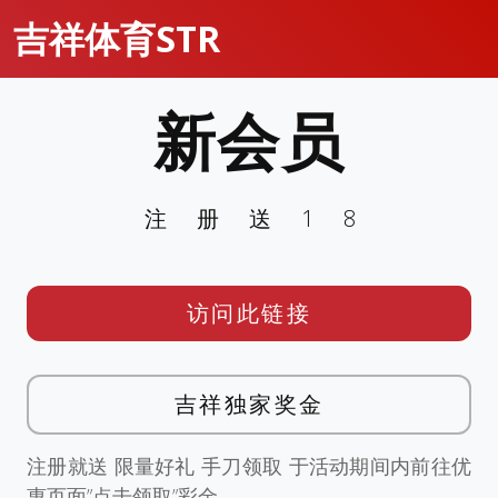
吉祥体育STR
新会员
注册送18
访问此链接
吉祥独家奖金
注册就送 限量好礼 手刀领取 于活动期间内前往优
惠页面”点击领取”彩金。