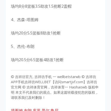
场均8分8篮板3.5助攻1.5抢断2盖帽
4、杰森-塔图姆
场均20分5.5篮板8助攻1抢断
5、杰伦-布朗
场均20.5分6.5篮板4助攻1抢断
© 吉祥坊官方, 吉祥坊手机 一 wellbetstarwb © 吉祥坊
APP手机吉祥坊WELLBET【访问smartjxf.com】吉祥坊
官方网 © 吉祥体育官网，吉祥体育一 Haohaowb 版权申
明 本文不代表我们的观点。如果这篇转载侵犯您的版权，
请联系我们及时删除！
塔图姆
布朗
库里
普尔
鲁尼