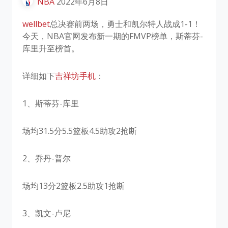
NBA
2022年6月8日
wellbet
​总决赛前两场，勇士和凯尔特人战成1-1！
今天，NBA官网发布新一期的FMVP榜单，斯蒂芬-
库里升至榜首。
详细如下
吉祥坊手机
​：
1、斯蒂芬-库里
场均31.5分5.5篮板4.5助攻2抢断
2、乔丹-普尔
场均13分2篮板2.5助攻1抢断
3、凯文-卢尼