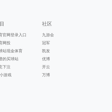
目
社区
育官网登录入口
九游会
育网投
冠军
球站现金体育
凯发
谱的买球站
优博
竞下注
开云
g小游戏
万博