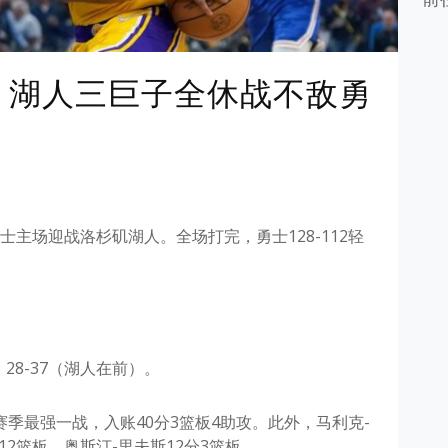
双 湖人三巨子全休战不敌勇
勇士主场迎战洛杉矶湖人。全场打完，勇士128-112轻
6、28-37（湖人在前）。
季最强一战，入账40分3篮板4助攻。此外，马利克-
12篮板、奥斯汀-里夫斯12分3篮板。