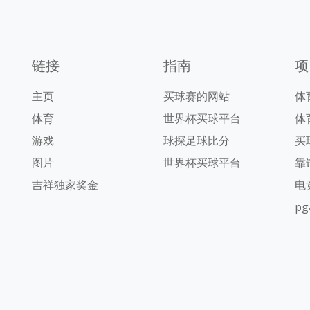
链接
指南
项
主页
买球赛的网站
体
体育
世界杯买球平台
体
游戏
球探足球比分
买
图片
世界杯买球平台
靠
吉祥独家奖金
电
p