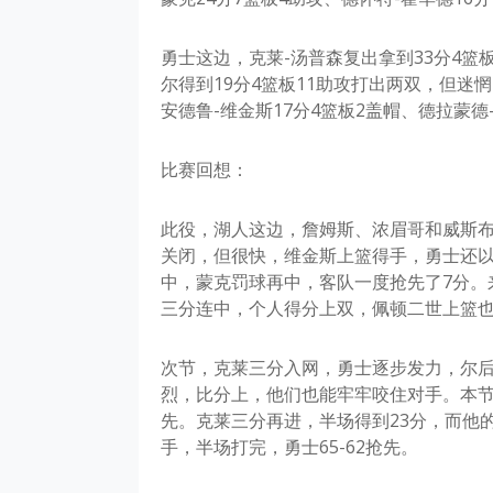
勇士这边，克莱-汤普森复出拿到33分4篮
尔得到19分4篮板11助攻打出两双，但迷
安德鲁-维金斯17分4篮板2盖帽、德拉蒙德
比赛回想：
此役，湖人这边，詹姆斯、浓眉哥和威斯布
关闭，但很快，维金斯上篮得手，勇士还
中，蒙克罚球再中，客队一度抢先了7分。
三分连中，个人得分上双，佩顿二世上篮也进
次节，克莱三分入网，勇士逐步发力，尔
烈，比分上，他们也能牢牢咬住对手。本节
先。克莱三分再进，半场得到23分，而他的
手，半场打完，勇士65-62抢先。