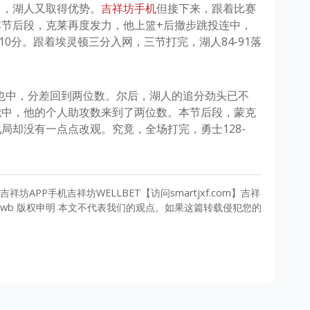
中，湖人又取得优势。
吉祥坊手机
但接下来，跟着比赛
节后段，克莱再度发力，他上篮+后撤步跳投连中，
10分。跟着埃灵顿三分入网，三节打完，湖人84-91落
也中，分差回到两位数。尔后，湖人的追分劲头已不
觉中，他的个人助攻数来到了两位数。本节后段，蒙克
局却没有一点点改观。究竟，全场打完，勇士128-
 © 吉祥坊APP手机吉祥坊WELLBET【访问smartjxf.com】吉祥
aowb 版权申明 本文不代表我们的观点。如果这篇转载侵犯您的