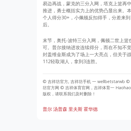
易边再战，蒙克的三分入网，塔克上篮再
推进，勇士概括实力上的优势凸显出来。本
个人得分30+，小佩顿反扣得手，分差来到
后。
末节，奥托-波特三分入网，佩顿二世上篮
可。普尔接纳进攻连续得分，而在不知不
封盖维金斯成为了场上一大亮点，但关于战
112轻取湖人，拿到3连胜。
© 吉祥坊官方, 吉祥坊手机 一 wellbetstarwb
坊官方网 © 吉祥体育官网，吉祥体育一 Haoh
版权，请联系我们及时删除！
普尔
汤普森
里夫斯
霍华德