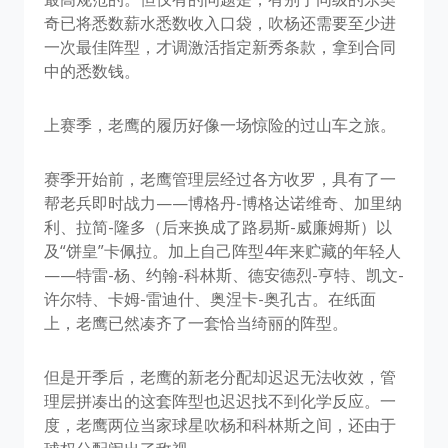
奇已将悉数薪水悉数收入口袋，吹杨还需要至少进
一次最佳阵型，才调激活指定新秀条款，拿到合同
中的悉数钱。
上赛季，老鹰的履历好像一场惊险的过山车之旅。
赛季开始前，老鹰管理层经过各方收罗，具有了一
帮老兵即时战力——博格丹-博格达诺维奇、加里纳
利、拉简-隆多（后来换成了路易斯-威廉姆斯）以
及“饼皇”卡佩拉。加上自己阵型4年来贮藏的年轻人
——特雷-杨、约翰-科林斯、德安德烈-亨特、凯文-
许尔特、卡姆-雷迪什、奥涅卡-奥孔古。在纸面
上，老鹰已然凑齐了一套恰当绮丽的阵型。
但是开季后，老鹰的新老分配却迟迟无法收效，管
理层拼凑出的这套阵型也迟迟找不到化学反应。一
度，老鹰两位当家球星吹杨和科林斯之间，还由于