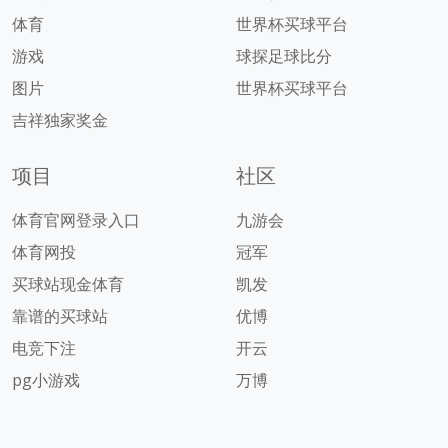
体育
世界杯买球平台
游戏
球探足球比分
图片
世界杯买球平台
吉祥独家奖金
项目
社区
体育官网登录入口
九游会
体育网投
冠军
买球站现金体育
凯发
靠谱的买球站
优博
电竞下注
开云
pg小游戏
万博