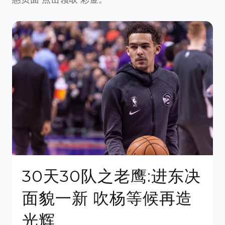
30天30队之老鹰:进东决
面貌一新 吹杨等候再造
光辉