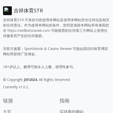
吉祥体育STR
吉祥体育STR 不承担与您使用本网站及使用本网站所含任何信息相关
的任何责任。作为使用本网站的条件，您同意免除本网站所有者因您
在
https://wellbetstarwb.com
可能推荐的任何第三方网站上使用任
何服务而产生的任何索赔。
关联方披露：Sportsbook & Casino Review 可能会因访问体育博彩
网站而获得广告佣金。
18+岁以上。赌博可能令人上瘾，请理性参与。
© Copyright
JXF2024
. All Rights Reserved
Currently v1.0.2.
链接
指南
主页
买球赛的网站