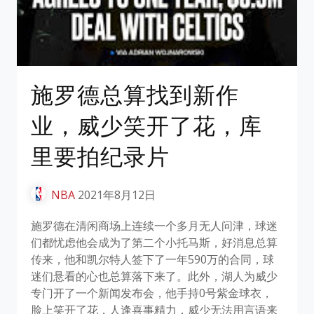
施罗德总算找到新作
业，威少笑开了花，库
里要拍纪录片
NBA
2021年8月12日
施罗德在清闲商场上连续一个多月无人问津，球迷
们都忧虑他会成为了第二个小托马斯，好消息总算
传来，他和凯尔特人签下了一年590万的合同，球
迷们悬看的心也总算落下来了。此外，湖人为威少
专门开了一个新闻发布会，他手持0号紫金球衣，
脸上笑开了花，人逢喜事精力，威少无法用言语来