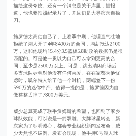
描绘这份夸姣。还有一个消息是关于库里，据报
道，他也要拍照纪录片了，并且仍是大导演亲自操
刀。
施罗德太高估自己了、上赛季中期，他理直气壮地
拒绝了湖人开了4年8400万的合同，均薪抵达2100
万，这和他场均15.4分3.5篮板5.8助攻的数据仍是很
匹配的。可是他一贯以为自己可以拿到更高的合
同，至少是2500万以上。可是，跳出清闲商场后，
多支球队标明对他没有任何喜爱。在在家都为他忧
虑时，凯尔特人给了他一个时机，两端签下一份
590万的迷你中产。值得一提的是，施罗德因为自
傲整整丢掉了7800万美元。
威少总算完成了联手詹姆斯的希望，也回到了家乡
球队效能，可以说是一箭双雕。大牌球星转会，新
东家为了标明诚心，都会专业组织新闻发布会，威
少天然也不破例。发布会现场，他手持0号湖人球