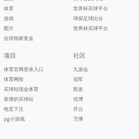
体育
世界杯买球平台
游戏
球探足球比分
图片
世界杯买球平台
吉祥独家奖金
项目
社区
体育官网登录入口
九游会
体育网投
冠军
买球站现金体育
凯发
靠谱的买球站
优博
电竞下注
开云
pg小游戏
万博