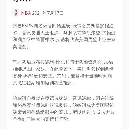
NBA
2021年7月17日
来自ESPN闻名记者阿德里安-沃纳洛夫斯基的报道
称，音讯灵通人士泄漏，马刺队前锋凯尔登-约翰逊
和掘金队中锋贾维尔-麦基将代表美国男篮出征东京
奥运会。
奇才队后卫布拉德利-比尔和骑士队前锋凯文-乐福
相继退出国家队。在此背景下，美国男篮找到两名
替身–约翰逊和麦基。其间，麦基将于当地时间周
六飞往拉斯维加斯训练营报到。
约翰逊自身就在奥运选拔队。音讯源称，因在训练
和热身赛期间体能状况良好，约翰逊成为美国男篮
决策者和教练组眼中的宠儿，所以他进入12人大名
单得到了巨大的支持和气势。