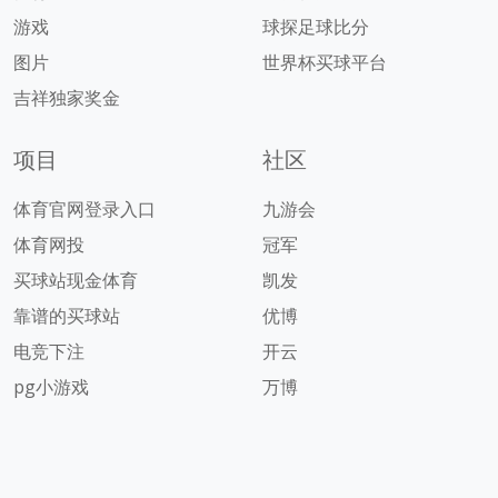
游戏
球探足球比分
图片
世界杯买球平台
吉祥独家奖金
项目
社区
体育官网登录入口
九游会
体育网投
冠军
买球站现金体育
凯发
靠谱的买球站
优博
电竞下注
开云
pg小游戏
万博