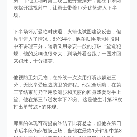
第二节他上场时勇士现已把分差摆开，他在节末两
次摆开跳投射中，让勇士带着17分优势进入下半
场。
下半场怀斯曼临时伤退，火箭也试图建议反击，但
库里进入了情况，8分34秒，他在弧顶接球即投射
中不讲理三分，随后又用杂耍一般的打破上篮造犯
规，他的反响也很夸大，到场外看台跑了一圈才回
来罚球，十分搞笑。
他视防卫如无物，在外线一次次用打听步飙进三
分，无比享受应战防卫的进程。他完全玩嗨，在第
三节结束前乃至用欧洲步和美丽的回身戏耍对手上
篮。他在第三节迸发拿下23分。这是他生计第28次
打出单节20+的体现。
库里的体现可谓提前终结了比赛悬念，但他在第四
节后半段仍然被换上场，当他在最终1分钟射中第8