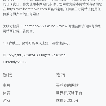
的任何责任。作为使用本网站的条件，您同意免除本网站所有者因您
在
https://wellbetstarwb.com
可能推荐的任何第三方网站上使用任
何服务而产生的任何索赔。
关联方披露：Sportsbook & Casino Review 可能会因访问体育博彩
网站而获得广告佣金。
18+岁以上。赌博可能令人上瘾，请理性参与。
© Copyright
JXF2024
. All Rights Reserved
Currently v1.0.2.
链接
指南
主页
买球赛的网站
体育
世界杯买球平台
游戏
球探足球比分