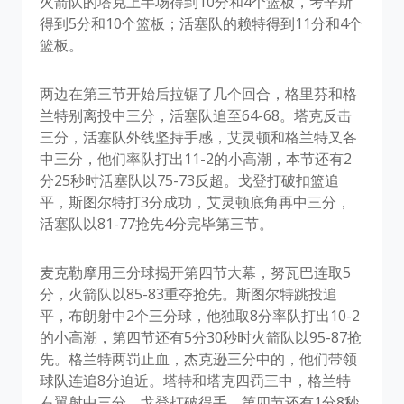
火箭队的塔克上半场得到10分和4个篮板，考辛斯
得到5分和10个篮板；活塞队的赖特得到11分和4个
篮板。
两边在第三节开始后拉锯了几个回合，格里芬和格
兰特别离投中三分，活塞队追至64-68。塔克反击
三分，活塞队外线坚持手感，艾灵顿和格兰特又各
中三分，他们率队打出11-2的小高潮，本节还有2
分25秒时活塞队以75-73反超。戈登打破扣篮追
平，斯图尔特打3分成功，艾灵顿底角再中三分，
活塞队以81-77抢先4分完毕第三节。
麦克勒摩用三分球揭开第四节大幕，努瓦巴连取5
分，火箭队以85-83重夺抢先。斯图尔特跳投追
平，布朗射中2个三分球，他独取8分率队打出10-2
的小高潮，第四节还有5分30秒时火箭队以95-87抢
先。格兰特两罚止血，杰克逊三分中的，他们带领
球队连追8分迫近。塔特和塔克四罚三中，格兰特
右翼射中三分，戈登打破得手，第四节还有1分8秒