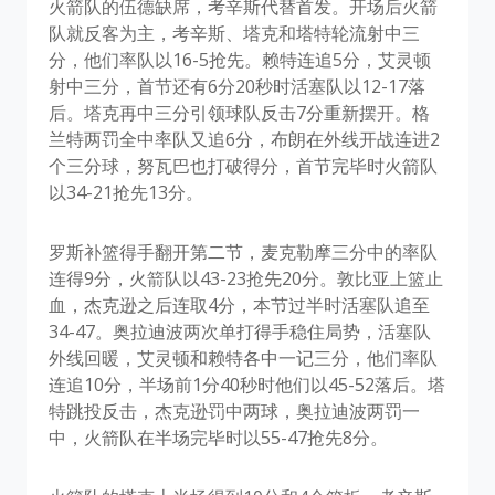
火箭队的伍德缺席，考辛斯代替首发。开场后火箭
队就反客为主，考辛斯、塔克和塔特轮流射中三
分，他们率队以16-5抢先。赖特连追5分，艾灵顿
射中三分，首节还有6分20秒时活塞队以12-17落
后。塔克再中三分引领球队反击7分重新摆开。格
兰特两罚全中率队又追6分，布朗在外线开战连进2
个三分球，努瓦巴也打破得分，首节完毕时火箭队
以34-21抢先13分。
罗斯补篮得手翻开第二节，麦克勒摩三分中的率队
连得9分，火箭队以43-23抢先20分。敦比亚上篮止
血，杰克逊之后连取4分，本节过半时活塞队追至
34-47。奥拉迪波两次单打得手稳住局势，活塞队
外线回暖，艾灵顿和赖特各中一记三分，他们率队
连追10分，半场前1分40秒时他们以45-52落后。塔
特跳投反击，杰克逊罚中两球，奥拉迪波两罚一
中，火箭队在半场完毕时以55-47抢先8分。