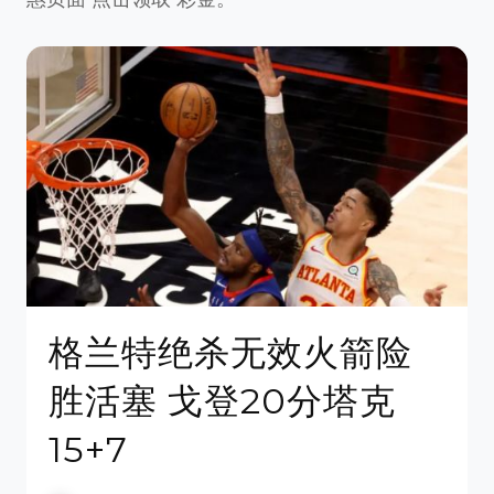
格兰特绝杀无效火箭险
胜活塞 戈登20分塔克
15+7