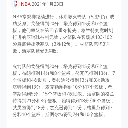
NBA
2021年1月23日
NBA常规赛继续进行，休斯敦火箭队（5胜9负）成
功反弹。戈登得到20分，塔克得到15分和7个篮
板，他们率队在第四节重夺抢先，格兰特究竟时刻
打进的压哨球被判无效，火箭队在客场以103-102
险胜底特律活塞队（3胜12负）。火箭队完毕3连
败，活塞队遭受3连败。
火箭队的戈登得到20分，塔克得到15分和7个篮
板，布朗得到14分和8个篮板，努瓦巴得到13分、7
个篮板和4次助攻，奥拉迪波得到13分和3次助攻，
塔特得到13分，麦克勒摩得到10分和7个篮板，考
辛斯得到5分、15个篮板和7次助攻。活塞队的格兰
特得到21分和8个篮板，赖特得到18分和6个篮板，
艾灵顿得到18分，杰克逊得到12分，格里芬得到7
分和10个篮板，斯图尔特得到7分和10个篮板。