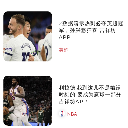
2数据暗示热刺必夺英超冠
军，孙兴慜狂喜 吉祥坊
APP
英超
利拉德:我到这儿不是糟蹋
时刻的 要成为赢球一部分
吉祥坊APP
NBA