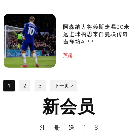
阿森纳大将赖斯走漏30米
远进球构思来自曼联传奇
吉祥坊APP
英超
1
2
3
下一页 >
新会员
注册送18