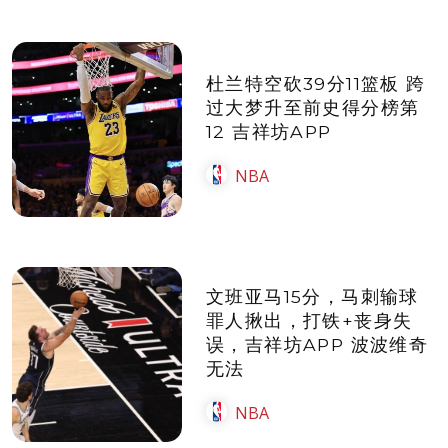
杜兰特空砍39分11篮板 跨
过大梦升至前史得分榜第
12 吉祥坊APP
NBA
文班亚马15分，马刺输球
罪人揪出，打铁+丧身失
误，吉祥坊APP 波波维奇
无法
NBA