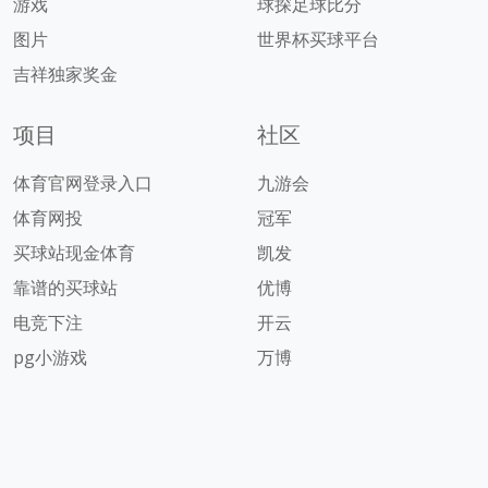
游戏
球探足球比分
图片
世界杯买球平台
吉祥独家奖金
项目
社区
体育官网登录入口
九游会
体育网投
冠军
买球站现金体育
凯发
靠谱的买球站
优博
电竞下注
开云
pg小游戏
万博