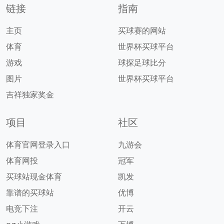
链接
指南
主页
买球赛的网站
体育
世界杯买球平台
游戏
球探足球比分
图片
世界杯买球平台
吉祥独家奖金
项目
社区
体育官网登录入口
九游会
体育网投
冠军
买球站现金体育
凯发
靠谱的买球站
优博
电竞下注
开云