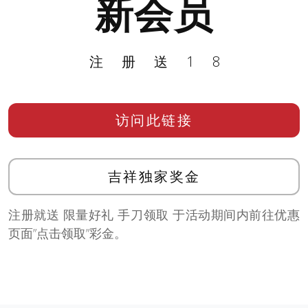
新会员
注册送18
访问此链接
吉祥独家奖金
注册就送 限量好礼 手刀领取 于活动期间内前往优惠
页面”点击领取”彩金。