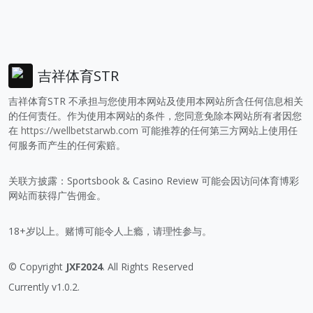
吉祥体育STR
吉祥体育STR 不承担与您使用本网站及使用本网站所含任何信息相关
的任何责任。作为使用本网站的条件，您同意免除本网站所有者因您
在
https://wellbetstarwb.com
可能推荐的任何第三方网站上使用任
何服务而产生的任何索赔。
关联方披露：Sportsbook & Casino Review 可能会因访问体育博彩
网站而获得广告佣金。
18+岁以上。赌博可能令人上瘾，请理性参与。
© Copyright
JXF2024
. All Rights Reserved
Currently v1.0.2.