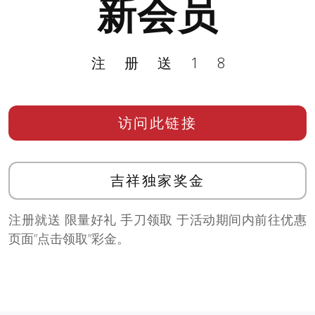
新会员
注册送18
访问此链接
吉祥独家奖金
注册就送 限量好礼 手刀领取 于活动期间内前往优惠
页面”点击领取”彩金。