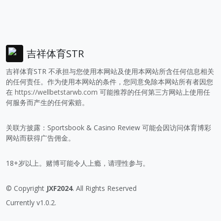
吉祥体育STR
吉祥体育STR 不承担与您使用本网站及使用本网站所含任何信息相关
的任何责任。作为使用本网站的条件，您同意免除本网站所有者因您
在
https://wellbetstarwb.com
可能推荐的任何第三方网站上使用任
何服务而产生的任何索赔。
关联方披露：Sportsbook & Casino Review 可能会因访问体育博彩
网站而获得广告佣金。
18+岁以上。赌博可能令人上瘾，请理性参与。
© Copyright
JXF2024
. All Rights Reserved
Currently v1.0.2.