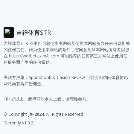
吉祥体育STR
吉祥体育STR 不承担与您使用本网站及使用本网站所含任何信息相关
的任何责任。作为使用本网站的条件，您同意免除本网站所有者因您
在
https://wellbetstarwb.com
可能推荐的任何第三方网站上使用任
何服务而产生的任何索赔。
关联方披露：Sportsbook & Casino Review 可能会因访问体育博彩
网站而获得广告佣金。
18+岁以上。赌博可能令人上瘾，请理性参与。
© Copyright
JXF2024
. All Rights Reserved
Currently v1.0.2.