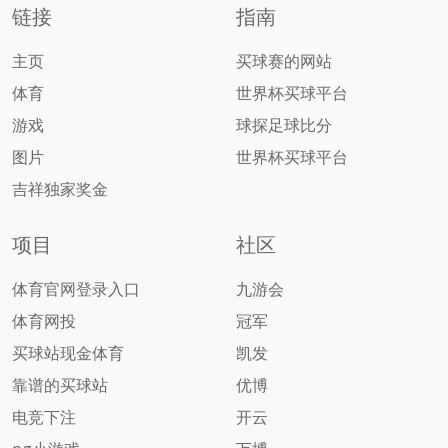
链接
指南
主页
买球赛的网站
体育
世界杯买球平台
游戏
球探足球比分
图片
世界杯买球平台
吉祥独家奖金
项目
社区
体育官网登录入口
九游会
体育网投
冠军
买球站现金体育
凯发
靠谱的买球站
优博
电竞下注
开云