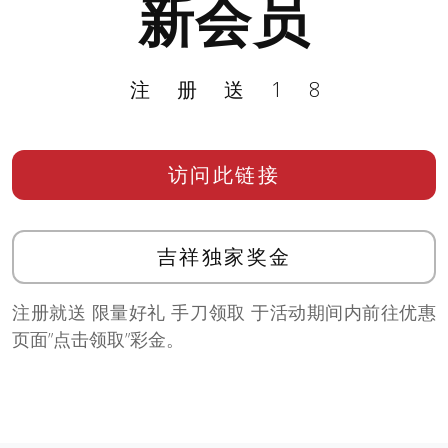
新会员
注册送18
访问此链接
吉祥独家奖金
注册就送 限量好礼 手刀领取 于活动期间内前往优惠
页面”点击领取”彩金。