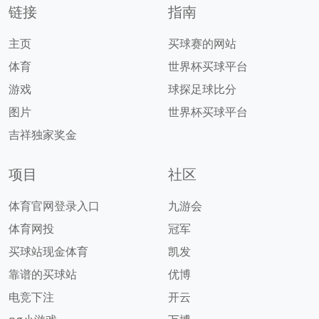
链接
指南
主页
买球赛的网站
体育
世界杯买球平台
游戏
球探足球比分
图片
世界杯买球平台
吉祥独家奖金
项目
社区
体育官网登录入口
九游会
体育网投
冠军
买球站现金体育
凯发
靠谱的买球站
优博
电竞下注
开云