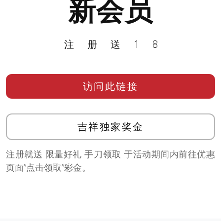
新会员
注册送18
访问此链接
吉祥独家奖金
注册就送 限量好礼 手刀领取 于活动期间内前往优惠
页面”点击领取”彩金。