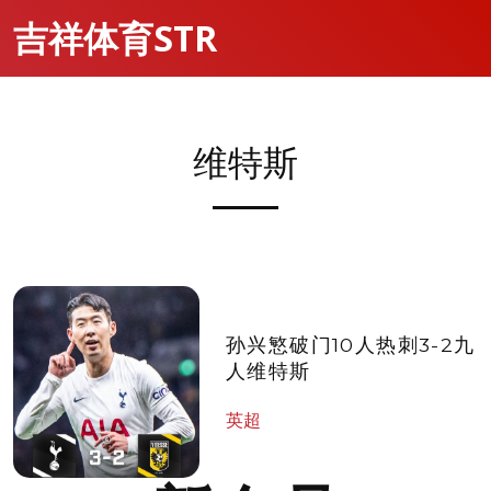
吉祥体育STR
维特斯
孙兴慜破门10人热刺3-2九
人维特斯
英超