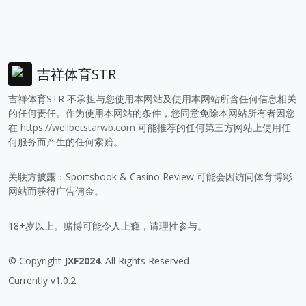
吉祥体育STR
吉祥体育STR 不承担与您使用本网站及使用本网站所含任何信息相关
的任何责任。作为使用本网站的条件，您同意免除本网站所有者因您
在
https://wellbetstarwb.com
可能推荐的任何第三方网站上使用任
何服务而产生的任何索赔。
关联方披露：Sportsbook & Casino Review 可能会因访问体育博彩
网站而获得广告佣金。
18+岁以上。赌博可能令人上瘾，请理性参与。
© Copyright
JXF2024
. All Rights Reserved
Currently v1.0.2.