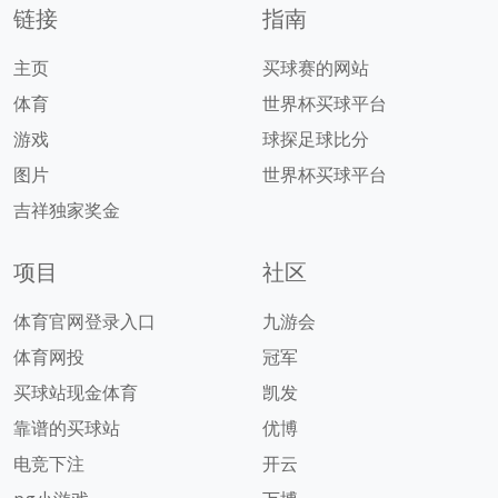
链接
指南
主页
买球赛的网站
体育
世界杯买球平台
游戏
球探足球比分
图片
世界杯买球平台
吉祥独家奖金
项目
社区
体育官网登录入口
九游会
体育网投
冠军
买球站现金体育
凯发
靠谱的买球站
优博
电竞下注
开云