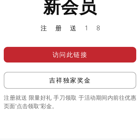
新会员
注册送18
访问此链接
吉祥独家奖金
注册就送 限量好礼 手刀领取 于活动期间内前往优惠
页面”点击领取”彩金。