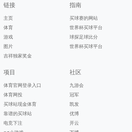
链接
指南
主页
买球赛的网站
体育
世界杯买球平台
游戏
球探足球比分
图片
世界杯买球平台
吉祥独家奖金
项目
社区
体育官网登录入口
九游会
体育网投
冠军
买球站现金体育
凯发
靠谱的买球站
优博
电竞下注
开云