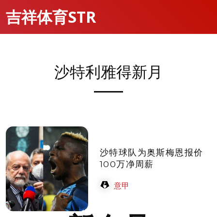
吉祥体育STR
沙特利雅得新月
沙特球队为奥斯梅恩报价
100万净周薪
意甲