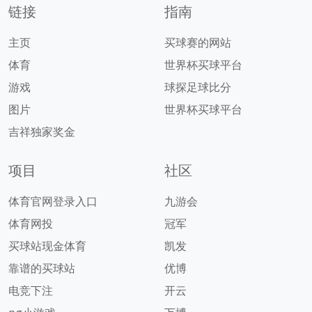
链接
指南
主页
买球赛的网站
体育
世界杯买球平台
游戏
球探足球比分
图片
世界杯买球平台
吉祥独家奖金
项目
社区
体育官网登录入口
九游会
体育网投
冠军
买球站现金体育
凯发
靠谱的买球站
优博
电竞下注
开云