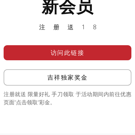
新会员
注册送18
访问此链接
吉祥独家奖金
注册就送 限量好礼 手刀领取 于活动期间内前往优惠
页面”点击领取”彩金。