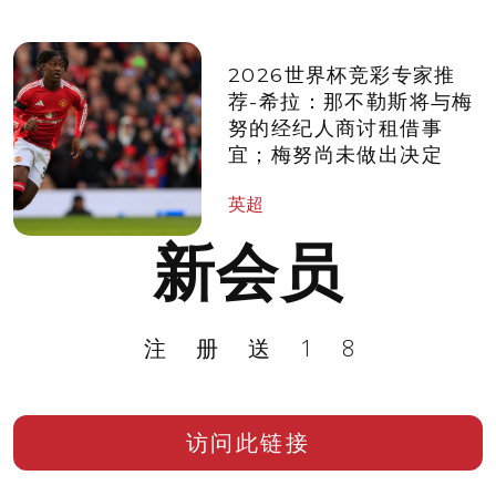
2026世界杯竞彩专家推
荐-希拉：那不勒斯将与梅
努的经纪人商讨租借事
宜；梅努尚未做出决定
英超
新会员
注册送18
访问此链接