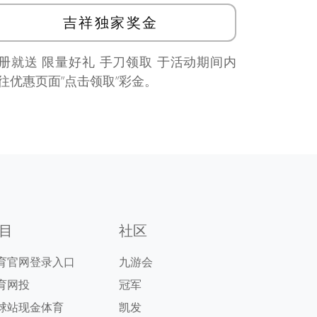
吉祥独家奖金
册就送 限量好礼 手刀领取 于活动期间内
往优惠页面”点击领取”彩金。
目
社区
育官网登录入口
九游会
育网投
冠军
球站现金体育
凯发