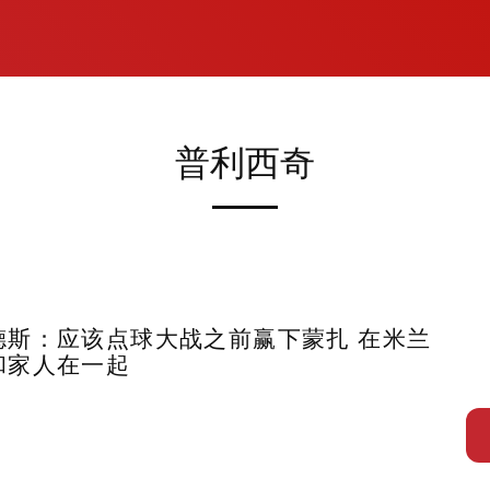
普利西奇
德斯：应该点球大战之前赢下蒙扎 在米兰
和家人在一起
甲