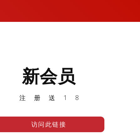
新会员
注册送18
访问此链接