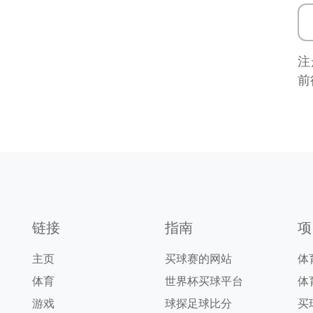
注
前
链接
指南
项
主页
买球赛的网站
体
体育
世界杯买球平台
体
游戏
球探足球比分
买