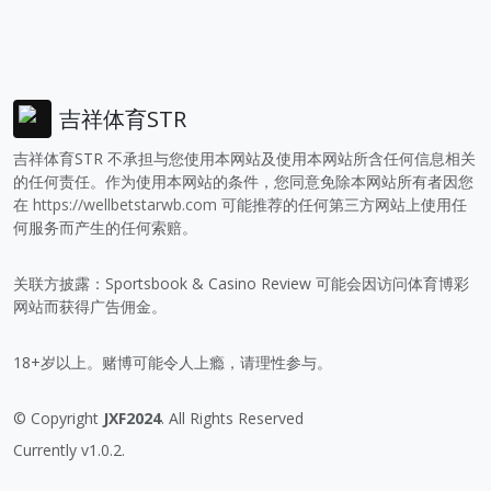
吉祥体育STR
吉祥体育STR 不承担与您使用本网站及使用本网站所含任何信息相关
的任何责任。作为使用本网站的条件，您同意免除本网站所有者因您
在
https://wellbetstarwb.com
可能推荐的任何第三方网站上使用任
何服务而产生的任何索赔。
关联方披露：Sportsbook & Casino Review 可能会因访问体育博彩
网站而获得广告佣金。
18+岁以上。赌博可能令人上瘾，请理性参与。
© Copyright
JXF2024
. All Rights Reserved
Currently v1.0.2.