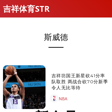
吉祥体育STR
斯威德
吉祥坊国王新星砍41分率
队取胜 两战合砍70分新季
令人无比等待
NBA