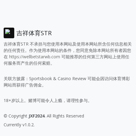
吉祥体育STR
吉祥体育STR 不承担与您使用本网站及使用本网站所含任何信息相关
的任何责任。作为使用本网站的条件，您同意免除本网站所有者因您
在
https://wellbetstarwb.com
可能推荐的任何第三方网站上使用任
何服务而产生的任何索赔。
关联方披露：Sportsbook & Casino Review 可能会因访问体育博彩
网站而获得广告佣金。
18+岁以上。赌博可能令人上瘾，请理性参与。
© Copyright
JXF2024
. All Rights Reserved
Currently v1.0.2.