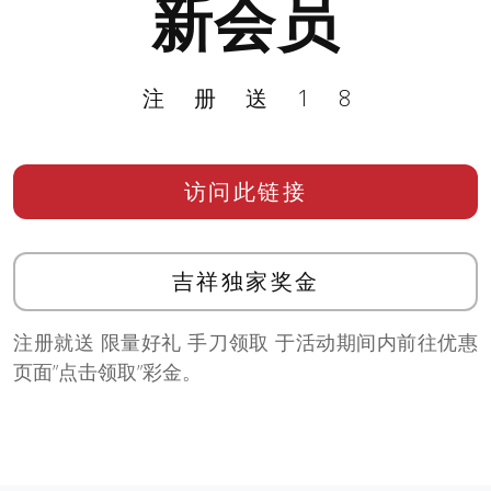
新会员
注册送18
访问此链接
吉祥独家奖金
注册就送 限量好礼 手刀领取 于活动期间内前往优惠
页面”点击领取”彩金。