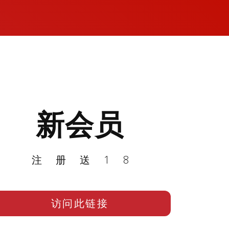
新会员
注册送18
访问此链接