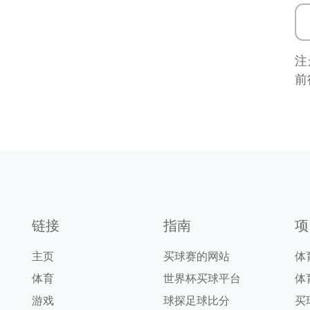
注
前
链接
指南
项
主页
买球赛的网站
体
体育
世界杯买球平台
体
游戏
球探足球比分
买