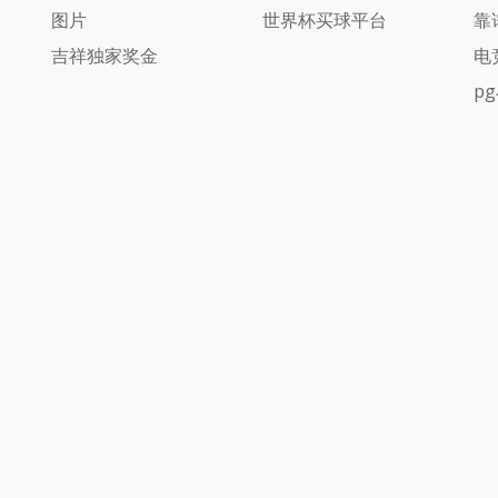
图片
世界杯买球平台
靠
吉祥独家奖金
电
p