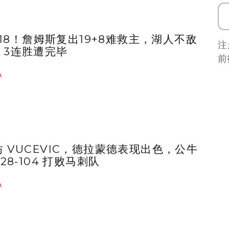
-118！詹姆斯复出19+8难救主，湖人不敌
注
，3连胜遭完毕
前
A
 VUCEVIC，德拉蒙德表现出色，公牛
128-104 打败马刺队
A