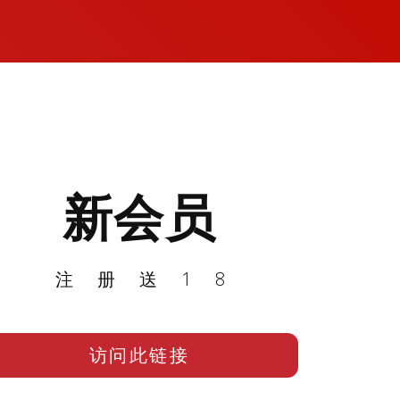
新会员
注册送18
访问此链接