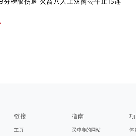
8分榜眼伤退 火箭八人上双擒公牛止15连
A
链接
指南
项
主页
买球赛的网站
体