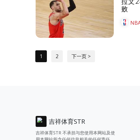
拉文2
败
NB
1
2
下一页 >
吉祥体育STR
吉祥体育STR 不承担与您使用本网站及使
用本网站所含任何信息相关的任何责任。