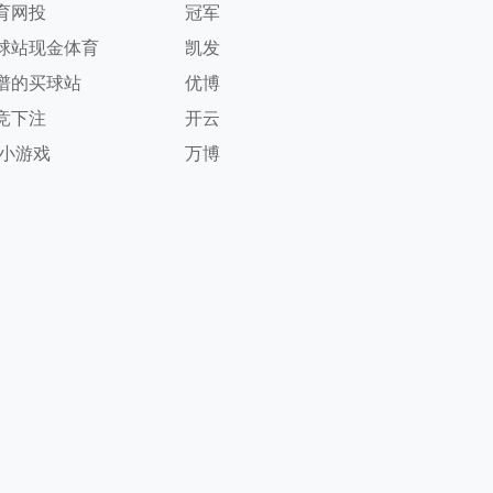
育网投
冠军
球站现金体育
凯发
谱的买球站
优博
竞下注
开云
g小游戏
万博