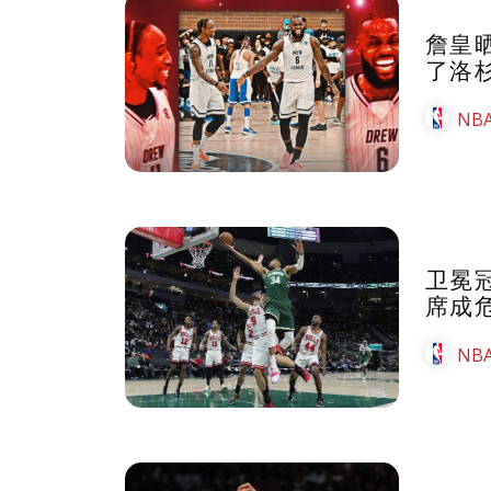
詹皇
了洛
NB
卫冕
席成
NB