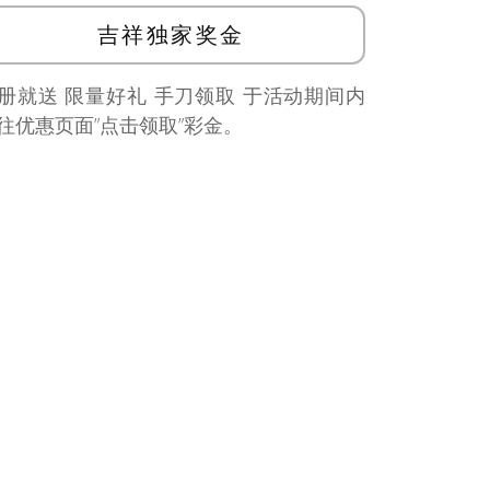
吉祥独家奖金
册就送 限量好礼 手刀领取 于活动期间内
往优惠页面”点击领取”彩金。