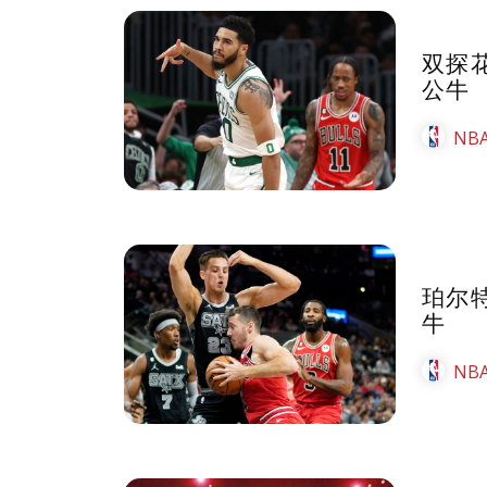
双探花
公牛
NB
珀尔特
牛
NB